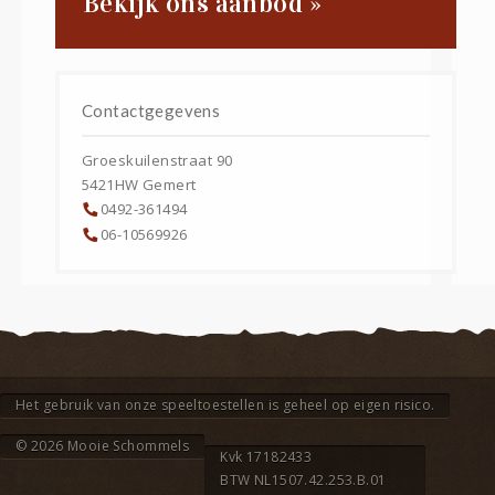
Bekijk ons aanbod »
Contactgegevens
Groeskuilenstraat 90
5421HW
Gemert
0492-361494
06-10569926
Het gebruik van onze speeltoestellen is geheel op eigen risico.
© 2026
Mooie Schommels
Kvk 17182433
BTW NL1507.42.253.B.01