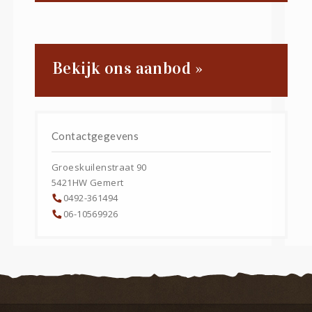
Bekijk ons aanbod »
Contactgegevens
Groeskuilenstraat 90
5421HW
Gemert
0492-361494
06-10569926